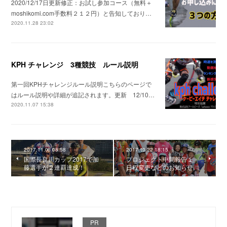
2020/12/17日更新修正：お試し参加コース（無料＋
moshikomi.com手数料２１２円）と告知しており…
2020.11.28 23:02
KPH チャレンジ 3種競技 ルール説明
第一回KPHチャレンジルール説明こちらのページで
はルール説明や詳細が追記されます。更新 12/10…
2020.11.07 15:38
2017.11.06 08:58
2017.10.22 18:15
国際長良川カップ2017で加
プロジェクト中間報告１
藤選手が２連覇達成！
日程変更などのお知らせ
PR